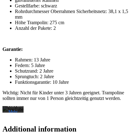
galvanisierter Rahmen
Gestellfarbe: schwarz
Rohrdurchmesser Oberrahmen Sicherheitsnetz: 38,1 x 1,5
mm
Höhe Trampolin: 275 cm
Anzahl der Pakete: 2
Mit
Garantie:
dem
Rahmen: 13 Jahre
Laden
Federn: 5 Jahre
des
Schutzrand: 2 Jahre
Videos
Sprungtuch: 2 Jahre
akzeptieren
Funktionsgarantie: 10 Jahre
Sie die
Wichtig: Nicht für Kinder unter 3 Jahren geeignet. Trampoline
Datenschutzerklärung
sollten immer nur von 1 Person gleichtzeitig genutzt werden.
von
YouTube.
Mehr
erfahren
Additional information
Video
laden