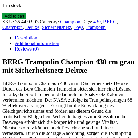
1 in stock
Add to cart
SKU:
35.44.93.03
Category:
Champion
Tags:
430
,
BERG
,
Champion
,
Deluxe
,
Sicherheitsnetz
,
Toys
,
Trampolin
Description
Additional information
Reviews (0)
BERG Trampolin Champion 430 cm grau
mit Sicherheitsnetz Deluxe
BERG Trampolin Champion 430 cm mit Sicherheitsnetz Deluxe –
Durch das Berg Champion Trampolin bietet sich hier eine Lösung
für alle, die Sport treiben und dadurch mit Spaß viele Kalorien
verbrennen möchten. Der NASA zufolge ist Trampolinspringen 68
% effektiver als Joggen. Es sorgt für die Entwicklung des
Gleichgewichtssinnes und fördert aus diesem Grund die
motorischen Fähigkeiten. Weiterhin trägt es zum Stressabbau bei.
Deswegen erhöht sich die körperliche und geistige Vitalität.
Nichtsdestotrotz können auch Erwachsene so Ihre Fitness
verbessern. Durch die schräge Anordnung, sorgen die TwinSpring-