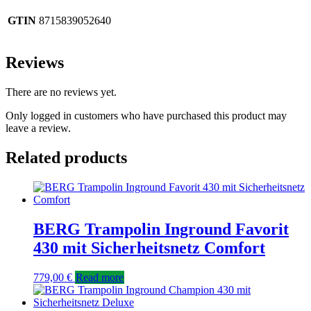
GTIN
8715839052640
YouTube
immer
Reviews
entsperren
There are no reviews yet.
Only logged in customers who have purchased this product may
leave a review.
Related products
BERG Trampolin Inground Favorit
430 mit Sicherheitsnetz Comfort
779,00
€
Read more