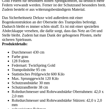
Gold Federn für besonders hohen Springkomfort, da deutlich mehr
Federn verwandt werden. Ferner ist der Schutzrand besonders breit.
Zudem besteht er aus witterungsbeständigem Material.
Das Sicherheitsnetz Deluxe wird außerdem mit einer
Bogenkonstruktion an der Oberseite des Trampolins befestigt.
Dadurch bleibt es immer schön straff. Es ist mit einer speziellen
Abdeckkappe versehen, die dafür sorgt, dass das Netz an Ort und
Stelle bleibt. Zudem hat man Dank der gebogenen Pfosten, mehr
sicheren Spielraum.
Produktdetails:
Durchmesser 430 cm
Farbe grau
128 Federn
Federnart: TwinSpring Gold
Trampolinhöhe 95 cm
Statistisches Prüfgewicht 600 Kilo
Max. Sprunggewicht 120 Kilo
Schutzrandstärke 30 mm
Schutzrandbreite 38 cm
Rohrdurchmesser und Rohrwandstärke Oberrahmen: 42,0 x
2,0 mm
Rohrdurchmesser und Rohrwandstärke Stürzen: 42,0 x 2,0
mm